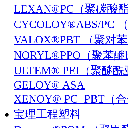
LEXAN®PC（聚碳酸
CYCOLOY®ABS/PC
VALOX®PBT （聚
NORYL®PPO（聚苯醚
ULTEM® PEI（聚醚
GELOY® ASA
XENOY® PC+PBT
宝理工程塑料