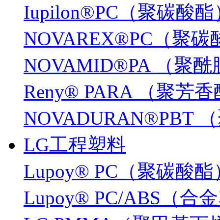
Iupilon®PC（聚碳酸
NOVAREX®PC（聚
NOVAMID®PA （聚
Reny® PARA （聚芳
NOVADURAN®PB
LG工程塑料
Lupoy® PC（聚碳酸酯
Lupoy® PC/ABS（