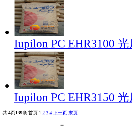
Iupilon PC EHR31
Iupilon PC EHR31
共
4
页
139
条
首页
1
2
3
4
下一页
末页
网站首页
-
关于我们