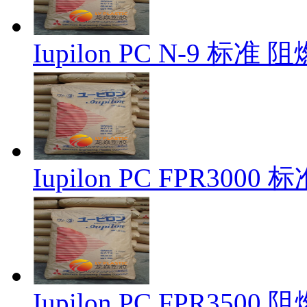
Iupilon PC N-9 标准
Iupilon PC FPR300
Iupilon PC FPR350