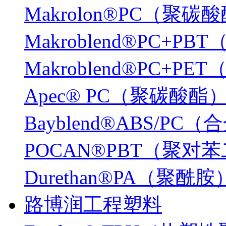
Makrolon®PC（聚碳
Makroblend®PC+P
Makroblend®PC+P
Apec® PC（聚碳酸酯
Bayblend®ABS/PC
POCAN®PBT（聚
Durethan®PA（聚酰胺
路博润工程塑料