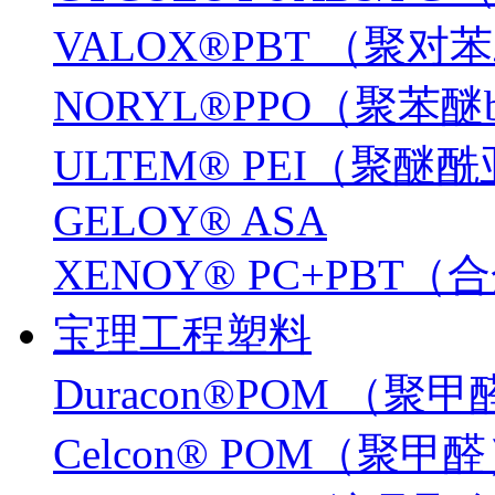
VALOX®PBT （聚
NORYL®PPO（聚苯醚
ULTEM® PEI（聚醚
GELOY® ASA
XENOY® PC+PBT
宝理工程塑料
Duracon®POM （聚
Celcon® POM（聚甲