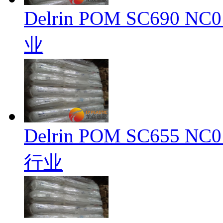
Delrin POM SC69
业
Delrin POM SC65
行业