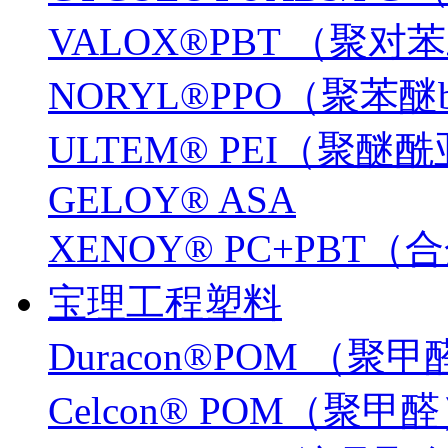
VALOX®PBT （聚
NORYL®PPO（聚苯醚
ULTEM® PEI（聚醚
GELOY® ASA
XENOY® PC+PBT
宝理工程塑料
Duracon®POM （聚
Celcon® POM（聚甲