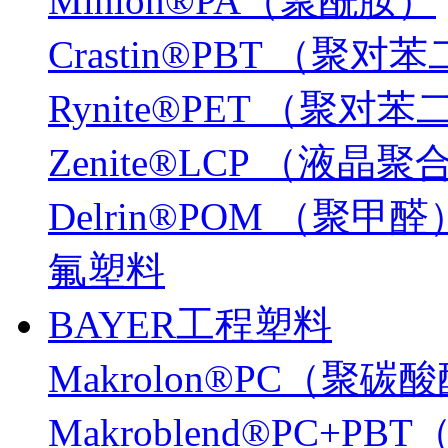
Minlon®PA（聚酰胺）
Crastin®PBT （
Rynite®PET （聚
Zenite®LCP （液晶
Delrin®POM （聚甲醛
氟塑料
BAYER工程塑料
Makrolon®PC（聚碳
Makroblend®PC+P